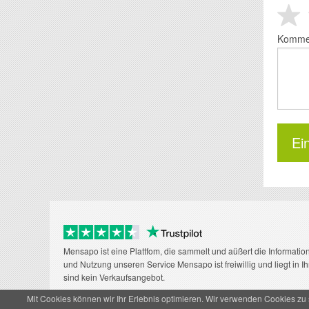
Komme
Mensapo ist eine Plattfom, die sammelt und aüßert die Informatio
und Nutzung unseren Service Mensapo ist freiwillig und liegt in I
sind kein Verkaufsangebot.
Mit Cookies können wir Ihr Erlebnis optimieren. Wir verwenden Cookies zu
© MensApo 2016 - 2026