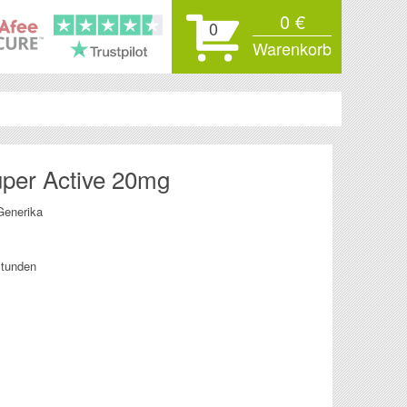
0 €
0
Warenkorb
uper Active 20mg
 Generika
Stunden