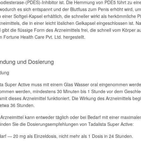
odiesterase-(PDES)-Inhibitor ist. Die Hemmung von PDE5 führt zu ein
wodurch es sich entspannt und der Blutfluss zum Penis erhöht wird, um 
 einer Softgel-Kapsel erhältlich, die schneller wirkt als herkömmliche P
neimittels, die in einer leicht löslichen Gelkapsel eingeschlossen ist. 
 gibt die flüssige Form des Arzneimittels frei, die schnell vom Körper 
n Fortune Health Care Pvt. Ltd. hergestellt.
ndung und Dosierung
dung
sta Super Active muss mit einem Glas Wasser oral eingenommen werden
ommen werden, mindestens 30 Minuten bis 1 Stunde vor dem Geschlec
amit dieses Arzneimittel funktioniert. Die Wirkung des Arzneimittels b
 etwa 36 Stunden.
 Arzneimittel kann entweder täglich oder bei Bedarf mit einer maxima
finden Sie die Dosierungsempfehlungen von Tadalista Super Active:
arf — 20 mg als Einzeldosis, nicht mehr als 1 Dosis in 24 Stunden.