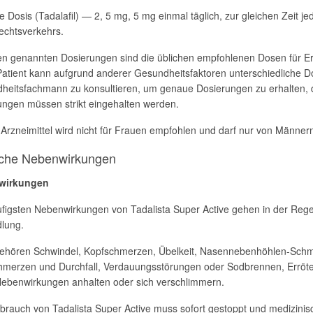
e Dosis (Tadalafil) — 2, 5 mg, 5 mg einmal täglich, zur gleichen Zeit
echtsverkehrs.
en genannten Dosierungen sind die üblichen empfohlenen Dosen für Er
atient kann aufgrund anderer Gesundheitsfaktoren unterschiedliche Do
heitsfachmann zu konsultieren, um genaue Dosierungen zu erhalten, 
ungen müssen strikt eingehalten werden.
 Arzneimittel wird nicht für Frauen empfohlen und darf nur von Männe
iche Nebenwirkungen
wirkungen
ufigsten Nebenwirkungen von Tadalista Super Active gehen in der Regel
lung.
ehören Schwindel, Kopfschmerzen, Übelkeit, Nasennebenhöhlen-Schm
hmerzen und Durchfall, Verdauungsstörungen oder Sodbrennen, Erröte
Nebenwirkungen anhalten oder sich verschlimmern.
brauch von Tadalista Super Active muss sofort gestoppt und medizin