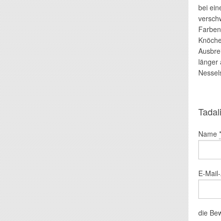
bei ei
versch
Farben
Knöchel
Ausbrei
länger 
Nessel
Tadal
Name
E-Mail
die Be