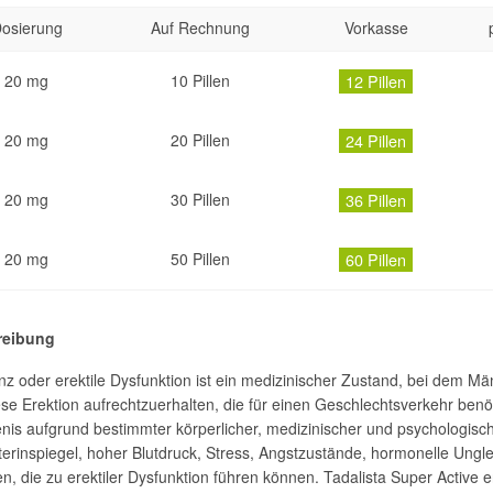
osierung
Auf Rechnung
Vorkasse
20 mg
10 Pillen
12 Pillen
20 mg
20 Pillen
24 Pillen
20 mg
30 Pillen
36 Pillen
20 mg
50 Pillen
60 Pillen
reibung
z oder erektile Dysfunktion ist ein medizinischer Zustand, bei dem Män
se Erektion aufrechtzuerhalten, die für einen Geschlechtsverkehr benöt
nis aufgrund bestimmter körperlicher, medizinischer und psychologisch
terinspiegel, hoher Blutdruck, Stress, Angstzustände, hormonelle Ung
n, die zu erektiler Dysfunktion führen können. Tadalista Super Active en