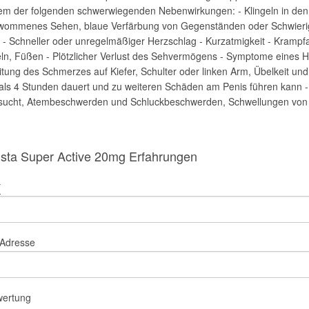
nem der folgenden schwerwiegenden Nebenwirkungen: - Klingeln in den 
wommenes Sehen, blaue Verfärbung von Gegenständen oder Schwierig
 - Schneller oder unregelmäßiger Herzschlag - Kurzatmigkeit - Krampf
n, Füßen - Plötzlicher Verlust des Sehvermögens - Symptome eines Her
tung des Schmerzes auf Kiefer, Schulter oder linken Arm, Übelkeit und
als 4 Stunden dauert und zu weiteren Schäden am Penis führen kann - A
sucht, Atembeschwerden und Schluckbeschwerden, Schwellungen von G
ista Super Active 20mg Erfahrungen
*
-Adresse
wertung