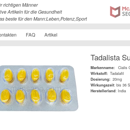
ür richtigen Männer
ive Artikeln für die Gesundheit
s beste für den Mann:Leben,Potenz,Sport
ontakten
FAQ
Artikel
Tadalista S
Markenname
:
Cialis
Wirkstoff:
Tadalafil
Dosierung:
20mg
Wirkungszeit
: bis 36 
Herstellerland
: India