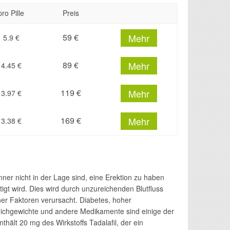
pro Pille
Preis
59 €
Mehr
5.9
€
89 €
Mehr
4.45
€
119 €
Mehr
3.97
€
169 €
Mehr
3.38
€
ner nicht in der Lage sind, eine Erektion zu haben
igt wird. Dies wird durch unzureichenden Blutfluss
er Faktoren verursacht. Diabetes, hoher
leichgewichte und andere Medikamente sind einige der
thält 20 mg des Wirkstoffs Tadalafil, der ein