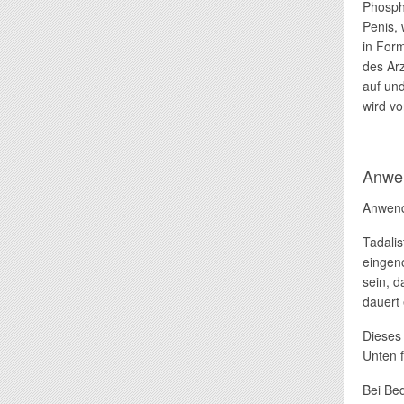
Phosph
Penis, 
in Form
des Arz
auf und
wird vo
Anwe
Anwen
Tadali
eingen
sein, d
dauert
Dieses
Unten 
Bei Bed