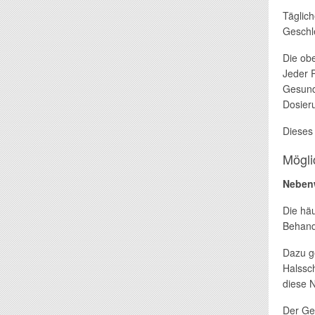
Täglich
Geschl
Die ob
Jeder P
Gesund
Dosier
Dieses
Mögl
Neben
Die hä
Behand
Dazu g
Halssc
diese 
Der Ge