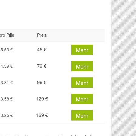
pro Pille
Preis
45 €
Mehr
5.63
€
79 €
Mehr
4.39
€
99 €
Mehr
3.81
€
129 €
Mehr
3.58
€
169 €
Mehr
3.25
€