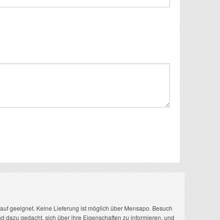
rkauf geeignet. Keine Lieferung ist möglich über Mensapo. Besuch
nd dazu gedacht, sich über ihre Eigenschaften zu informieren, und