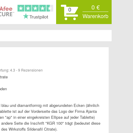
0 €
0
Warenkorb
rtung:
4.3
-
9
Rezensionen
itrate
nden
 blau und diamantformig mit abgerundeten Ecken (ähnlich
Tablette ist auf der Vorderseite das Logo der Firma Ajanta
 "ap" in einer eingekreisten Ellipse auf jeder Tablette)
 andere Seite die Inschrift "KGR 100" trägt (bedeutet diese
des Wirkstoffs Sildenafil Citrate).