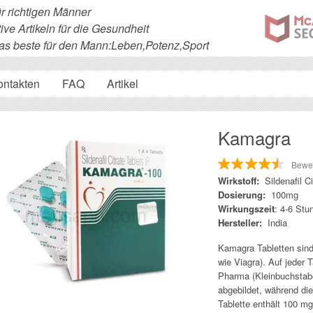
ür richtigen Männer
ive Artikeln für die Gesundheit
s beste für den Mann:Leben,Potenz,Sport
ontakten
FAQ
Artikel
Kamagra
Bewe
Wirkstoff:
Sildenafil C
Dosierung:
100mg
Wirkungszeit
: 4-6 Stu
Hersteller:
India
Kamagra Tabletten sind
wie Viagra). Auf jeder 
Pharma (Kleinbuchstaben
abgebildet, während die
Tablette enthält 100 mg 