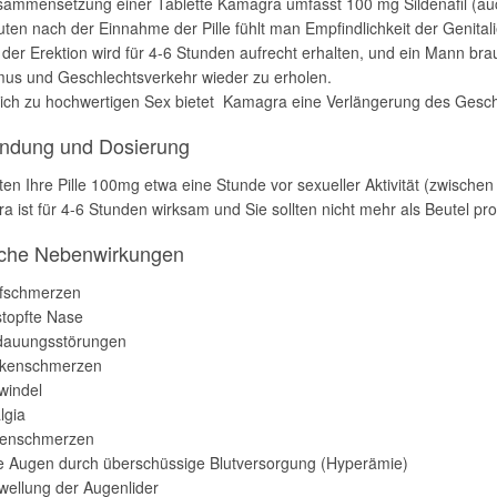
sammensetzung einer Tablette Kamagra umfasst 100 mg Sildenafil (auc
ten nach der Einnahme der Pille fühlt man Empfindlichkeit der Genital
der Erektion wird für 4-6 Stunden aufrecht erhalten, und ein Mann brau
us und Geschlechtsverkehr wieder zu erholen.
lich zu hochwertigen Sex bietet Kamagra eine Verlängerung des Gesch
ndung und Dosierung
lten Ihre Pille 100mg etwa eine Stunde vor sexueller Aktivität (zwisc
 ist für 4-6 Stunden wirksam und Sie sollten nicht mehr als Beutel pr
iche Nebenwirkungen
fschmerzen
stopfte Nase
dauungsstörungen
kenschmerzen
windel
lgia
enschmerzen
e Augen durch überschüssige Blutversorgung (Hyperämie)
wellung der Augenlider