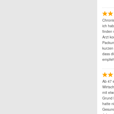
Chronis
ich hab
finden
Arzt ko
Packung
kurzen 
dass d
empfehl
Ab 47 e
Wirtsch
mit etw
Grund h
hatte n
Gesundh