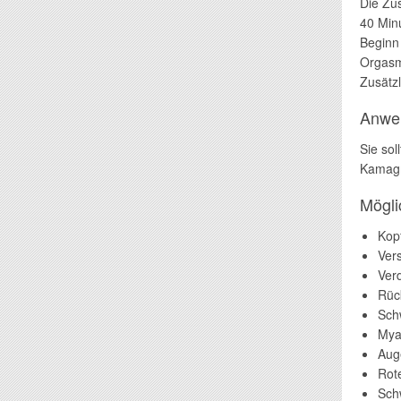
Die Zu
40 Minu
Beginn 
Orgasm
Zusätz
Anwe
Sie sol
Kamagra
Mögl
Kop
Ver
Ver
Rüc
Sch
Mya
Aug
Rot
Sch