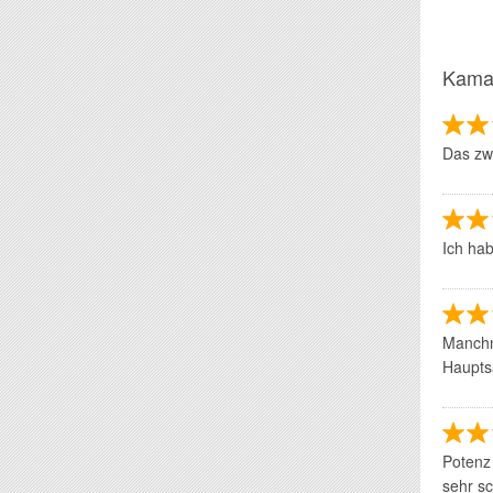
Kama
Das zwe
Ich ha
Manchm
Hauptsa
Potenz 
sehr sc