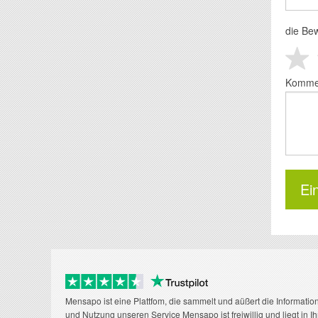
die Be
Komme
Mensapo ist eine Plattfom, die sammelt und aüßert die Informatio
und Nutzung unseren Service Mensapo ist freiwillig und liegt in I