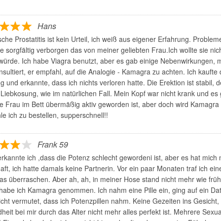
Hans
che Prostatitis ist kein Urteil, ich weiß aus eigener Erfahrung. Proble
e sorgfältig verborgen das von meiner geliebten Frau.Ich wollte sie ni
 würde. Ich habe Viagra benutzt, aber es gab einige Nebenwirkungen, m
nsultiert, er empfahl, auf die Analogie - Kamagra zu achten. Ich kaufte 
 und erkannte, dass ich nichts verloren hatte. Die Erektion ist stabil, 
Liebkosung, wie im natürlichen Fall. Mein Kopf war nicht krank und es
ie Frau im Bett übermäßig aktiv geworden ist, aber doch wird Kamagra
e ich zu bestellen, supperschnell!!
Frank 59
rkannte ich ,dass die Potenz schlecht gewordeni ist, aber es hat mich ni
aft, ich hatte damals keine Partnerin. Vor ein paar Monaten traf ich eine
as überraschen. Aber ah, ah, in meiner Hose stand nicht mehr wie früh
abe ich Kamagra genommen. Ich nahm eine Pille ein, ging auf ein Date
icht vermutet, dass ich Potenzpillen nahm. Keine Gezeiten ins Gesicht
eit bei mir durch das Alter nicht mehr alles perfekt ist. Mehrere Sexua