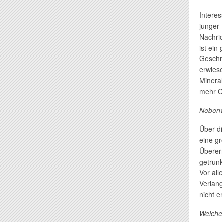
Intere
junger
Nachric
ist ein
Geschm
erwiese
Mineral
mehr C
Nebenw
Über d
eine gr
Überer
getrunk
Vor al
Verlang
nicht 
Welche 