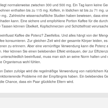
n liegt normalerweise zwischen 300 und 500 mg. Ein Tag kann keine G
ohnen enthalten bis zu 115 mg. Koffein, in löslichen ist bis zu 71 mg
40 mg.. Zahlreiche wissenschaftliche Studien haben bewiesen, dass e
chaden kann. Eine sichere und empfohlene Portion Kaffee für die durc
 Tassen können Übelkeit, Kopfschmerzen und Schüttelfrost verursachen
eeinflusst Kaffee die Potenz? Zweifellos. Und alles hängt von der Me
ffee konsumieren. Zur gleichen Zeit wird der gesamte Körper leiden, e
enen zu erinnern. Aber eine vernünftige Verwendung kann die Potenz 
 Hier können Sie einen belebenden Effekt einbauen, der zur Effizienzs
 unterschiedlich beeinflusst, muss man sich an seine Norm halten und 
e Organismus wohl fühlen.
en Daten zufolge wird die regelmäßige Verwendung von natürlichem Kaf
funktionierende Probleme mit der Empfängnis haben. Ein belebendes G
die Chance, dass ein Paar glückliche Eltern wird.