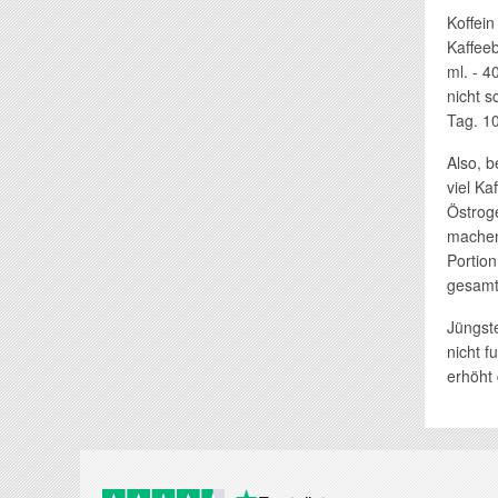
Koffei
Kaffeeb
ml. - 
nicht s
Tag. 10
Also, b
viel Ka
Östrog
machen.
Portion
gesamt
Jüngst
nicht 
erhöht 