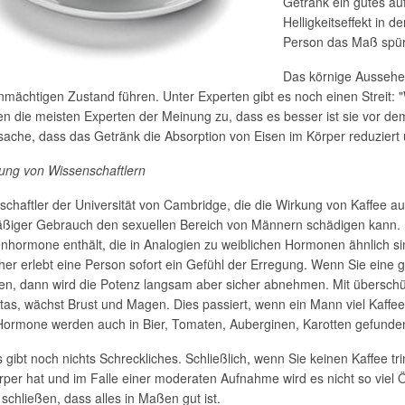
Getränk ein gutes a
Helligkeitseffekt in 
Person das Maß spü
Das körnige Aussehe
nmächtigen Zustand führen. Unter Experten gibt es noch einen Streit: 
n die meisten Experten der Meinung zu, dass es besser ist sie vor dem
sache, dass das Getränk die Absorption von Eisen im Körper reduziert un
ung von Wissenschaftlern
chaftler der Universität von Cambridge, die die Wirkung von Kaffee a
ßiger Gebrauch den sexuellen Bereich von Männern schädigen kann. Ih
nhormone enthält, die in Analogien zu weiblichen Hormonen ähnlich sin
her erlebt eine Person sofort ein Gefühl der Erregung. Wenn Sie eine
hen, dann wird die Potenz langsam aber sicher abnehmen. Mit übersch
tas, wächst Brust und Magen. Dies passiert, wenn ein Mann viel Kaffee 
Hormone werden auch in Bier, Tomaten, Auberginen, Karotten gefunde
 gibt noch nichts Schreckliches. Schließlich, wenn Sie keinen Kaffee tr
rper hat und im Falle einer moderaten Aufnahme wird es nicht so viel 
schließen, dass alles in Maßen gut ist.