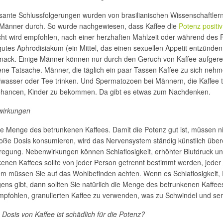
ssante Schlussfolgerungen wurden von brasilianischen Wissenschaftler
 Männer durch. So wurde nachgewiesen, dass Kaffee die
Potenz positiv
ht wird empfohlen, nach einer herzhaften Mahlzeit oder während des Fr
 gutes Aphrodisiakum (ein Mittel, das einen sexuellen Appetit entzünden 
ack. Einige Männer können nur durch den Geruch von Kaffee aufgeregt
ne Tatsache. Männer, die täglich ein paar Tassen Kaffee zu sich nehmen,
wasser oder Tee trinken. Und Spermatozoen bei Männern, die Kaffee tri
hancen, Kinder zu bekommen. Da gibt es etwas zum Nachdenken.
irkungen
ie Menge des betrunkenen Kaffees. Damit die Potenz gut ist, müssen n
oße Dosis konsumieren, wird das Nervensystem ständig künstlich überer
regung. Nebenwirkungen können Schlaflosigkeit, erhöhter Blutdruck un
enen Kaffees sollte von jeder Person getrennt bestimmt werden, jeder 
lem müssen Sie auf das Wohlbefinden achten. Wenn es Schlaflosigkeit
ens gibt, dann sollten Sie natürlich die Menge des betrunkenen Kaffee
empfohlen, granulierten Kaffee zu verwenden, was zu Schwindel und s
Dosis von Kaffee ist schädlich für die Potenz?