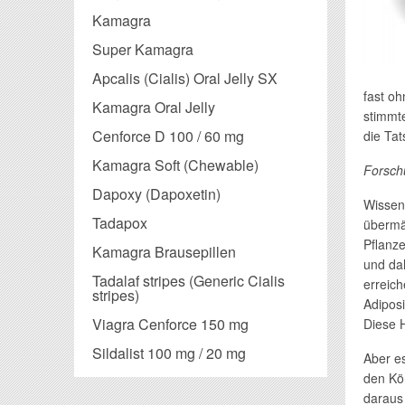
Kamagra
Super Kamagra
Apcalis (Cialis) Oral Jelly SX
fast oh
Kamagra Oral Jelly
stimmte
Cenforce D 100 / 60 mg
die Tat
Kamagra Soft (Chewable)
Forsch
Dapoxy (Dapoxetin)
Wissens
Tadapox
übermä
Pflanze
Kamagra Brausepillen
und da
Tadalaf stripes (Generic Cialis
erreic
stripes)
Adiposi
Viagra Cenforce 150 mg
Diese 
Sildalist 100 mg / 20 mg
Aber es
den Kö
daraus 